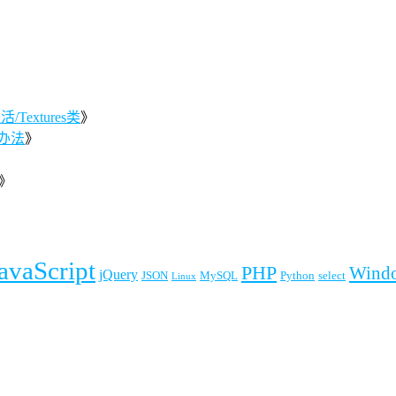
Textures类
》
办法
》
》
》
avaScript
PHP
Wind
jQuery
JSON
MySQL
Python
select
Linux