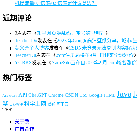
机场流量0.1倍率/0.5倍率是什么意思？
近期评论
2
发表在《
知乎网页版乱码，帐号被限制？
》
Teacher Du
发表在《
2023 年Google高清壁纸分享，城市/生活/
魏义齐个人博客
发表在《
CSDN未登录无法复制内容解决
TeacherDu
发表在《
.com注册局将在9月1日迎来全球涨价
YGBKS
发表在《
NameSilo宣布自2023年9月.com域名涨价
热门标签
J
Java
API
ChatGPT
CSDN
Chrome
CSS
Google
HTML
AnyProxy
擎
科学上网
赚钱
阿里云
日期控件
TEST
关于我
广告合作