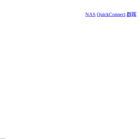
NAS
QuickConnect
群晖