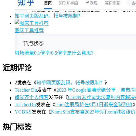
知乎网页版乱码，帐号被限制？
图床工具推荐
机场流量0.1倍率/0.5倍率是什么意思？
近期评论
2
发表在《
知乎网页版乱码，帐号被限制？
》
Teacher Du
发表在《
2023 年Google高清壁纸分享，城市/生活/
魏义齐个人博客
发表在《
CSDN未登录无法复制内容解决
TeacherDu
发表在《
.com注册局将在9月1日迎来全球涨价
YGBKS
发表在《
NameSilo宣布自2023年9月.com域名涨价
热门标签