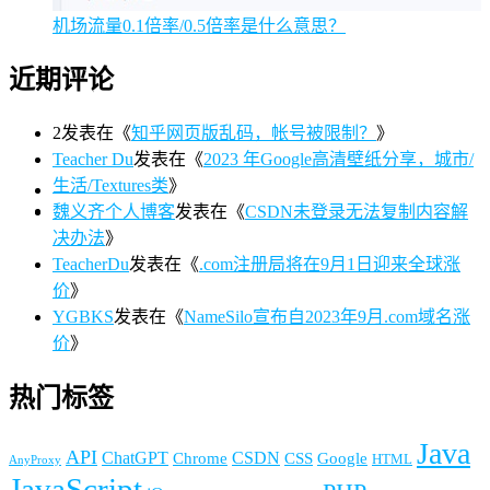
机场流量0.1倍率/0.5倍率是什么意思？
近期评论
2
发表在《
知乎网页版乱码，帐号被限制？
》
Teacher Du
发表在《
2023 年Google高清壁纸分享，城市/
生活/Textures类
》
魏义齐个人博客
发表在《
CSDN未登录无法复制内容解
决办法
》
TeacherDu
发表在《
.com注册局将在9月1日迎来全球涨
价
》
YGBKS
发表在《
NameSilo宣布自2023年9月.com域名涨
价
》
热门标签
Java
API
ChatGPT
CSDN
Chrome
CSS
Google
HTML
AnyProxy
JavaScript