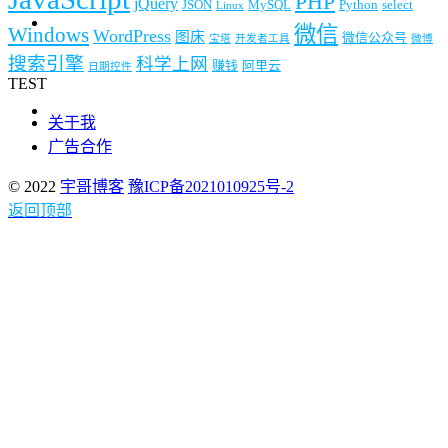
PHP
jQuery
JSON
MySQL
Python
select
Linux
微信
Windows
WordPress
图床
微信公众号
宝塔
开发者工具
微博
搜索引擎
科学上网
赚钱
阿里云
日期控件
TEST
关于我
广告合作
© 2022
宇哥博客
豫ICP备2021010925号-2
返回顶部