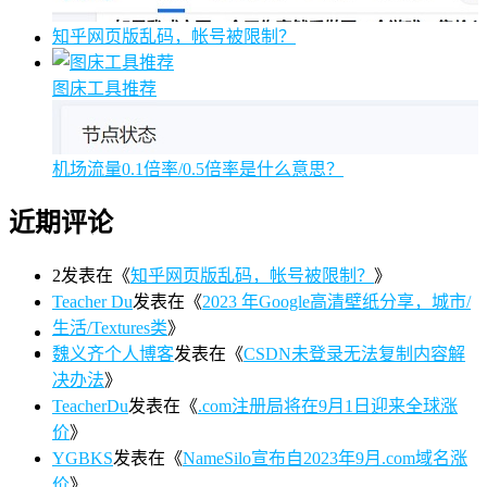
知乎网页版乱码，帐号被限制？
图床工具推荐
机场流量0.1倍率/0.5倍率是什么意思？
近期评论
2
发表在《
知乎网页版乱码，帐号被限制？
》
Teacher Du
发表在《
2023 年Google高清壁纸分享，城市/
生活/Textures类
》
魏义齐个人博客
发表在《
CSDN未登录无法复制内容解
决办法
》
TeacherDu
发表在《
.com注册局将在9月1日迎来全球涨
价
》
YGBKS
发表在《
NameSilo宣布自2023年9月.com域名涨
价
》