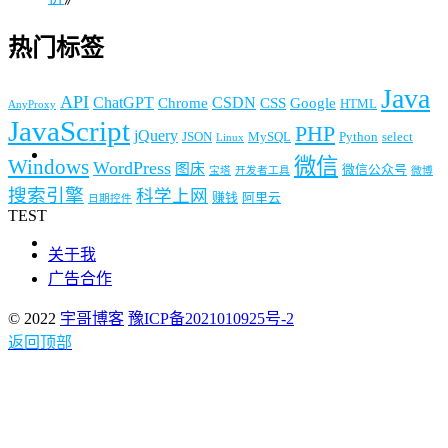
热门标签
Java
API
ChatGPT
CSDN
Chrome
CSS
Google
HTML
AnyProxy
JavaScript
PHP
jQuery
JSON
MySQL
Python
select
Linux
微信
Windows
WordPress
图床
微信公众号
宝塔
开发者工具
微博
搜索引擎
科学上网
赚钱
阿里云
日期控件
TEST
关于我
广告合作
© 2022
宇哥博客
豫ICP备2021010925号-2
返回顶部