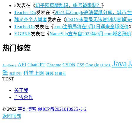
2
发表在《
知乎网页版乱码，帐号被限制？
》
Teacher Du
发表在《
2023 年Google高清壁纸分享，城市/生活/
魏义齐个人博客
发表在《
CSDN未登录无法复制内容解决
TeacherDu
发表在《
.com注册局将在9月1日迎来全球涨价
YGBKS
发表在《
NameSilo宣布自2023年9月.com域名涨价
热门标签
J
Java
API
ChatGPT
CSDN
Chrome
CSS
Google
HTML
AnyProxy
擎
科学上网
赚钱
阿里云
日期控件
TEST
关于我
广告合作
© 2022
宇哥博客
豫ICP备2021010925号-2
返回顶部