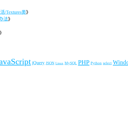
Textures类
》
办法
》
》
》
avaScript
PHP
Wind
jQuery
JSON
MySQL
Python
select
Linux