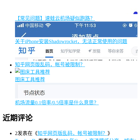
【常见问题】速蛙云机场疑似跑路？
关于iPhone安装Shadowrocket，无法正常使用的问题
知乎网页版乱码，帐号被限制？
图床工具推荐
机场流量0.1倍率/0.5倍率是什么意思？
近期评论
2
发表在《
知乎网页版乱码，帐号被限制？
》