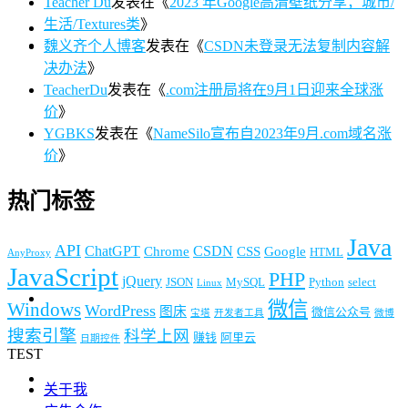
Teacher Du
发表在《
2023 年Google高清壁纸分享，城市/
生活/Textures类
》
魏义齐个人博客
发表在《
CSDN未登录无法复制内容解
决办法
》
TeacherDu
发表在《
.com注册局将在9月1日迎来全球涨
价
》
YGBKS
发表在《
NameSilo宣布自2023年9月.com域名涨
价
》
热门标签
Java
API
ChatGPT
CSDN
Chrome
CSS
Google
HTML
AnyProxy
JavaScript
PHP
jQuery
JSON
MySQL
Python
select
Linux
微信
Windows
WordPress
图床
微信公众号
宝塔
开发者工具
微博
搜索引擎
科学上网
赚钱
阿里云
日期控件
TEST
关于我