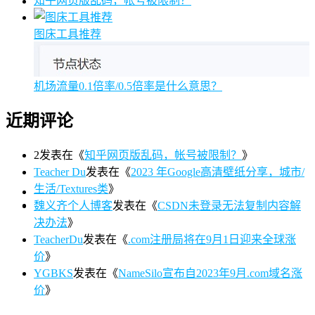
知乎网页版乱码，帐号被限制？
图床工具推荐
机场流量0.1倍率/0.5倍率是什么意思？
近期评论
2
发表在《
知乎网页版乱码，帐号被限制？
》
Teacher Du
发表在《
2023 年Google高清壁纸分享，城市/
生活/Textures类
》
魏义齐个人博客
发表在《
CSDN未登录无法复制内容解
决办法
》
TeacherDu
发表在《
.com注册局将在9月1日迎来全球涨
价
》
YGBKS
发表在《
NameSilo宣布自2023年9月.com域名涨
价
》