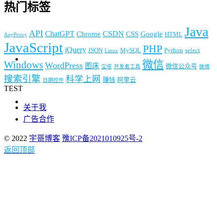
热门标签
Java
API
ChatGPT
CSDN
Chrome
CSS
Google
HTML
AnyProxy
JavaScript
PHP
jQuery
JSON
MySQL
Python
select
Linux
微信
Windows
WordPress
图床
微信公众号
宝塔
开发者工具
微博
搜索引擎
科学上网
赚钱
阿里云
日期控件
TEST
关于我
广告合作
© 2022
宇哥博客
豫ICP备2021010925号-2
返回顶部