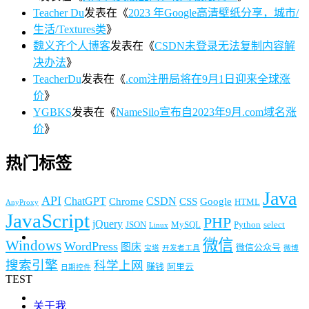
Teacher Du
发表在《
2023 年Google高清壁纸分享，城市/
生活/Textures类
》
魏义齐个人博客
发表在《
CSDN未登录无法复制内容解
决办法
》
TeacherDu
发表在《
.com注册局将在9月1日迎来全球涨
价
》
YGBKS
发表在《
NameSilo宣布自2023年9月.com域名涨
价
》
热门标签
Java
API
ChatGPT
CSDN
Chrome
CSS
Google
HTML
AnyProxy
JavaScript
PHP
jQuery
JSON
MySQL
Python
select
Linux
微信
Windows
WordPress
图床
微信公众号
宝塔
开发者工具
微博
搜索引擎
科学上网
赚钱
阿里云
日期控件
TEST
关于我