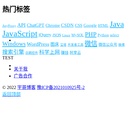
热门标签
Java
API
ChatGPT
CSDN
Chrome
CSS
Google
HTML
AnyProxy
JavaScript
PHP
jQuery
JSON
MySQL
Python
select
Linux
微信
Windows
WordPress
图床
微信公众号
宝塔
开发者工具
微博
搜索引擎
科学上网
赚钱
阿里云
日期控件
TEST
关于我
广告合作
© 2022
宇哥博客
豫ICP备2021010925号-2
返回顶部