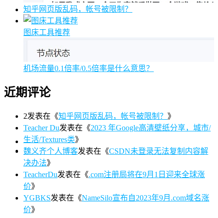
知乎网页版乱码，帐号被限制？
图床工具推荐
机场流量0.1倍率/0.5倍率是什么意思？
近期评论
2
发表在《
知乎网页版乱码，帐号被限制？
》
Teacher Du
发表在《
2023 年Google高清壁纸分享，城市/
生活/Textures类
》
魏义齐个人博客
发表在《
CSDN未登录无法复制内容解
决办法
》
TeacherDu
发表在《
.com注册局将在9月1日迎来全球涨
价
》
YGBKS
发表在《
NameSilo宣布自2023年9月.com域名涨
价
》