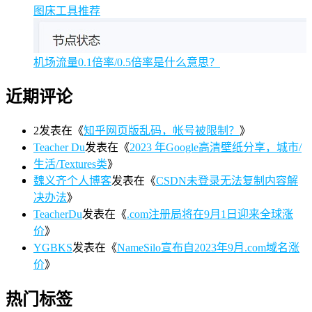
图床工具推荐
机场流量0.1倍率/0.5倍率是什么意思？
近期评论
2
发表在《
知乎网页版乱码，帐号被限制？
》
Teacher Du
发表在《
2023 年Google高清壁纸分享，城市/
生活/Textures类
》
魏义齐个人博客
发表在《
CSDN未登录无法复制内容解
决办法
》
TeacherDu
发表在《
.com注册局将在9月1日迎来全球涨
价
》
YGBKS
发表在《
NameSilo宣布自2023年9月.com域名涨
价
》
热门标签