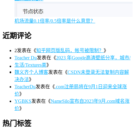
机场流量0.1倍率/0.5倍率是什么意思？
近期评论
2
发表在《
知乎网页版乱码，帐号被限制？
》
Teacher Du
发表在《
2023 年Google高清壁纸分享，城市/
生活/Textures类
》
魏义齐个人博客
发表在《
CSDN未登录无法复制内容解
决办法
》
TeacherDu
发表在《
.com注册局将在9月1日迎来全球涨
价
》
YGBKS
发表在《
NameSilo宣布自2023年9月.com域名涨
价
》
热门标签