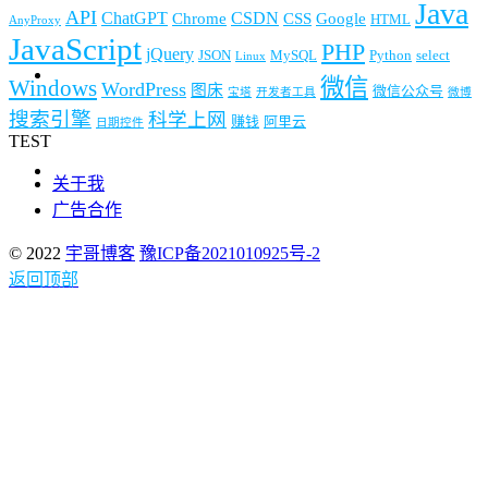
Java
API
ChatGPT
CSDN
Chrome
CSS
Google
HTML
AnyProxy
JavaScript
PHP
jQuery
JSON
MySQL
Python
select
Linux
微信
Windows
WordPress
图床
微信公众号
宝塔
开发者工具
微博
搜索引擎
科学上网
赚钱
阿里云
日期控件
TEST
关于我
广告合作
© 2022
宇哥博客
豫ICP备2021010925号-2
返回顶部