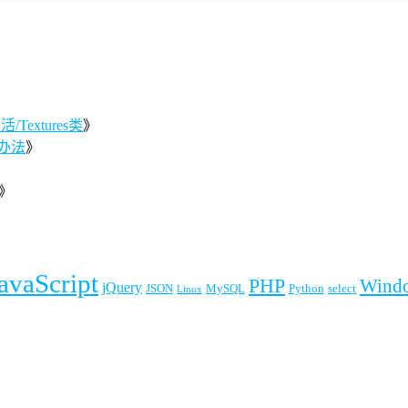
Textures类
》
办法
》
》
》
avaScript
PHP
Wind
jQuery
JSON
MySQL
Python
select
Linux