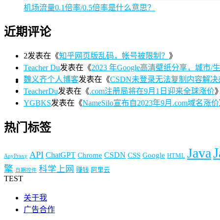
机场流量0.1倍率/0.5倍率是什么意思？
近期评论
2
发表在《
知乎网页版乱码，帐号被限制？
》
Teacher Du
发表在《
2023 年Google高清壁纸分享，城市/生活/
魏义齐个人博客
发表在《
CSDN未登录无法复制内容解决
TeacherDu
发表在《
.com注册局将在9月1日迎来全球涨价
YGBKS
发表在《
NameSilo宣布自2023年9月.com域名涨价
热门标签
J
Java
API
ChatGPT
CSDN
Chrome
CSS
Google
HTML
AnyProxy
擎
科学上网
赚钱
阿里云
日期控件
TEST
关于我
广告合作