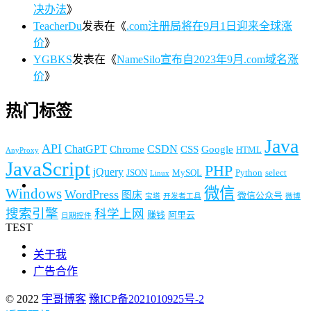
决办法
》
TeacherDu
发表在《
.com注册局将在9月1日迎来全球涨
价
》
YGBKS
发表在《
NameSilo宣布自2023年9月.com域名涨
价
》
热门标签
Java
API
ChatGPT
CSDN
Chrome
CSS
Google
HTML
AnyProxy
JavaScript
PHP
jQuery
JSON
MySQL
Python
select
Linux
微信
Windows
WordPress
图床
微信公众号
宝塔
开发者工具
微博
搜索引擎
科学上网
赚钱
阿里云
日期控件
TEST
关于我
广告合作
© 2022
宇哥博客
豫ICP备2021010925号-2