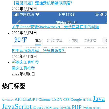
【常见问题】速蛙云机场疑似跑路？
2022年7月30日
关于iPhone安装Shadowrocket，无法正常使用的问题
2022年2月24日
知乎网页版乱码，帐号被限制？
2024年6月15日
图床工具推荐
2022年4月6日
热门标签
Java
API
ChatGPT
CSDN
Chrome
CSS
Google
HTML
AnyProxy
JavaScript
PHP
jQuery
JSON
MySQL
Python
select
Linux