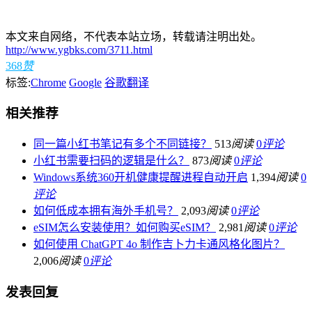
本文来自网络，不代表本站立场，转载请注明出处。
http://www.ygbks.com/3711.html
368
赞
标签:
Chrome
Google
谷歌翻译
相关推荐
同一篇小红书笔记有多个不同链接？
513
阅读
0
评论
小红书需要扫码的逻辑是什么？
873
阅读
0
评论
Windows系统360开机健康提醒进程自动开启
1,394
阅读
0
评论
如何低成本拥有海外手机号？
2,093
阅读
0
评论
eSIM怎么安装使用？如何购买eSIM？
2,981
阅读
0
评论
如何使用 ChatGPT 4o 制作吉卜力卡通风格化图片？
2,006
阅读
0
评论
发表回复