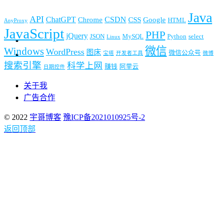
Java
API
ChatGPT
CSDN
Chrome
CSS
Google
HTML
AnyProxy
JavaScript
PHP
jQuery
JSON
MySQL
Python
select
Linux
微信
Windows
WordPress
图床
微信公众号
宝塔
开发者工具
微博
搜索引擎
科学上网
赚钱
阿里云
日期控件
关于我
广告合作
© 2022
宇哥博客
豫ICP备2021010925号-2
返回顶部