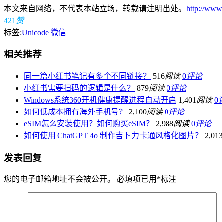
本文来自网络，不代表本站立场，转载请注明出处。
http://www
421
赞
标签:
Unicode
微信
相关推荐
同一篇小红书笔记有多个不同链接？
516
阅读
0
评论
小红书需要扫码的逻辑是什么？
879
阅读
0
评论
Windows系统360开机健康提醒进程自动开启
1,401
阅读
0
如何低成本拥有海外手机号？
2,100
阅读
0
评论
eSIM怎么安装使用？如何购买eSIM？
2,988
阅读
0
评论
如何使用 ChatGPT 4o 制作吉卜力卡通风格化图片？
2,01
发表回复
您的电子邮箱地址不会被公开。
必填项已用
*
标注