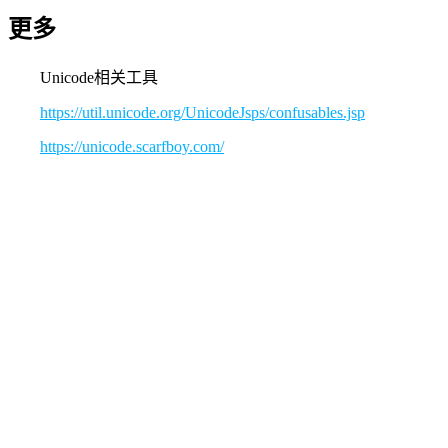
更多
Unicode相关工具
https://util.unicode.org/UnicodeJsps/confusables.jsp
https://unicode.scarfboy.com/