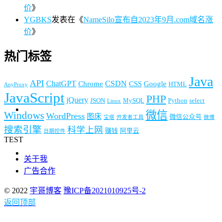
价
》
YGBKS
发表在《
NameSilo宣布自2023年9月.com域名涨
价
》
热门标签
Java
API
ChatGPT
CSDN
Chrome
CSS
Google
HTML
AnyProxy
JavaScript
PHP
jQuery
JSON
MySQL
Python
select
Linux
微信
Windows
WordPress
图床
微信公众号
宝塔
开发者工具
微博
搜索引擎
科学上网
赚钱
阿里云
日期控件
TEST
关于我
广告合作
© 2022
宇哥博客
豫ICP备2021010925号-2
返回顶部