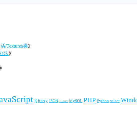
Textures类
》
办法
》
》
》
avaScript
PHP
Wind
jQuery
JSON
MySQL
Python
select
Linux