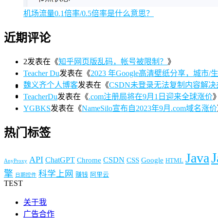
机场流量0.1倍率/0.5倍率是什么意思？
近期评论
2
发表在《
知乎网页版乱码，帐号被限制？
》
Teacher Du
发表在《
2023 年Google高清壁纸分享，城市/生活/
魏义齐个人博客
发表在《
CSDN未登录无法复制内容解决
TeacherDu
发表在《
.com注册局将在9月1日迎来全球涨价
YGBKS
发表在《
NameSilo宣布自2023年9月.com域名涨价
热门标签
J
Java
API
ChatGPT
CSDN
Chrome
CSS
Google
HTML
AnyProxy
擎
科学上网
赚钱
阿里云
日期控件
TEST
关于我
广告合作