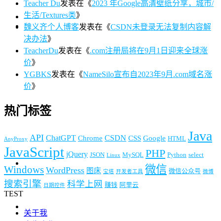
Teacher Du
发表在《
2023 年Google高清壁纸分享，城市/
生活/Textures类
》
魏义齐个人博客
发表在《
CSDN未登录无法复制内容解
决办法
》
TeacherDu
发表在《
.com注册局将在9月1日迎来全球涨
价
》
YGBKS
发表在《
NameSilo宣布自2023年9月.com域名涨
价
》
热门标签
Java
API
ChatGPT
CSDN
Chrome
CSS
Google
HTML
AnyProxy
JavaScript
PHP
jQuery
JSON
MySQL
Python
select
Linux
微信
Windows
WordPress
图床
微信公众号
宝塔
开发者工具
微博
搜索引擎
科学上网
赚钱
阿里云
日期控件
TEST
关于我