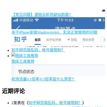
【常见问题】速蛙云机场疑似跑路？
关于iPhone安装Shadowrocket，无法正常使用的问题
知乎网页版乱码，帐号被限制？
图床工具推荐
机场流量0.1倍率/0.5倍率是什么意思？
近期评论
2
发表在《
知乎网页版乱码，帐号被限制？
》