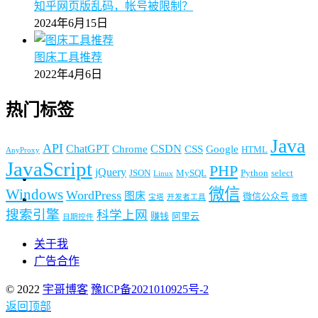
知乎网页版乱码，帐号被限制？
2024年6月15日
图床工具推荐
2022年4月6日
热门标签
Java
API
ChatGPT
CSDN
Chrome
CSS
Google
HTML
AnyProxy
JavaScript
PHP
jQuery
JSON
MySQL
Python
select
Linux
微信
Windows
WordPress
图床
微信公众号
宝塔
开发者工具
微博
搜索引擎
科学上网
赚钱
阿里云
日期控件
关于我
广告合作
© 2022
宇哥博客
豫ICP备2021010925号-2
返回顶部