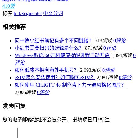
410
赞
标签:
Intl.Segmenter
中文分词
相关推荐
同一篇小红书笔记有多个不同链接？
513
阅读
0
评论
小红书需要扫码的逻辑是什么？
871
阅读
0
评论
Windows系统360开机健康提醒进程自动开启
1,394
阅读
0
评论
如何低成本拥有海外手机号？
2,093
阅读
0
评论
eSIM怎么安装使用？如何购买eSIM？
2,981
阅读
0
评论
如何使用 ChatGPT 4o 制作吉卜力卡通风格化图片？
2,006
阅读
0
评论
发表回复
您的电子邮箱地址不会被公开。
必填项已用
*
标注