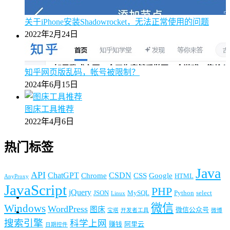
关于iPhone安装Shadowrocket，无法正常使用的问题
2022年2月24日
知乎网页版乱码，帐号被限制？
2024年6月15日
图床工具推荐
2022年4月6日
热门标签
Java
API
ChatGPT
CSDN
Chrome
CSS
Google
HTML
AnyProxy
JavaScript
PHP
jQuery
JSON
MySQL
Python
select
Linux
微信
Windows
WordPress
图床
微信公众号
宝塔
开发者工具
微博
搜索引擎
科学上网
赚钱
阿里云
日期控件