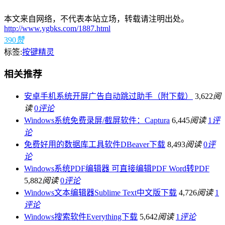
本文来自网络，不代表本站立场，转载请注明出处。
http://www.ygbks.com/1887.html
390
赞
标签:
按键精灵
相关推荐
安卓手机系统开屏广告自动跳过助手（附下载）
3,622
阅
读
0
评论
Windows系统免费录屏/截屏软件：Captura
6,445
阅读
1
评
论
免费好用的数据库工具软件DBeaver下载
8,493
阅读
0
评
论
Windows系统PDF编辑器 可直接编辑PDF Word转PDF
5,882
阅读
0
评论
Windows文本编辑器Sublime Text中文版下载
4,726
阅读
1
评论
Windows搜索软件Everything下载
5,642
阅读
1
评论