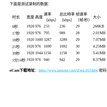
下面是测试录制的数据：
速率
总比特率
帧速率
时长
宽度
高度
大小
（kbps）
（kbps）
（帧/秒）
1920
976
233
236
29
268KB
9秒
1920
976
795
989
28
2.01MB
17秒
1920
1000
3287
3289
29
7.07MB
18秒
1920
976
1690
1692
30
4.25MB
21秒
1920
1044
1156
1158
30
5.41MB
39秒
1920
976
940
942
29
8.37MB
1分14秒
oCam下载地址
：
https://wwu.lanzout.com/iZgsL01i5kbg
密码: