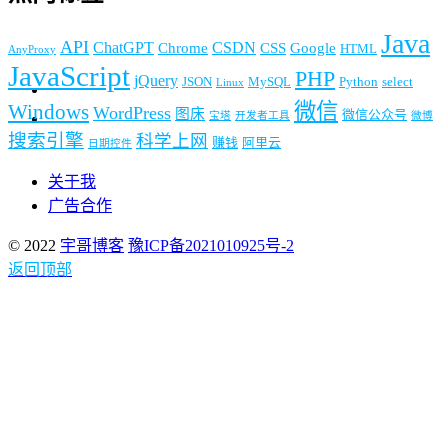
Java
API
ChatGPT
CSDN
Chrome
CSS
Google
HTML
AnyProxy
JavaScript
PHP
jQuery
JSON
MySQL
Python
select
Linux
微信
Windows
WordPress
图床
微信公众号
宝塔
开发者工具
微博
搜索引擎
科学上网
赚钱
阿里云
日期控件
关于我
广告合作
© 2022
宇哥博客
豫ICP备2021010925号-2
返回顶部